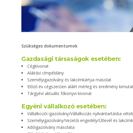
Szükséges dokumentumok
Gazdasági társaságok esetében:
Cégkivonat
Aláírási címpéldány
Személyigazolvány és lakcímkártya másolat
Előző év cégszerűen aláírt mérleg és eredmény kimutatás
Tárgyévi aktuális főkönyvi kivonat
Egyéni vállalkozó esetében:
Vállalkozói igazolvány/Vállalkozás nyilvántartásba vétel
Személyigazolvány/Vezetői engedély/Útlevél és lakcím
Adóigazolvány másolata