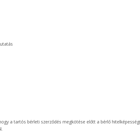
mutatás
hogy a tartós bérleti szerződés megkötése előtt a bérlő hitelképességi
l.