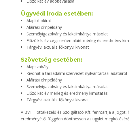
Előző két év adóbevallása
Ügyvédi iroda esetében:
Alapító okirat
Aláírási címpéldány
Személyigazolvány és lakcímkártya másolat
Előző két év cégszerűen aláírt mérleg és eredmény ki
Tárgyévi aktuális főkönyvi kivonat
Szövetség esetében:
Alapszabály
Kivonat a társadalmi szervezet nyilvántartási adatairól
Aláírási címpéldány
Személyigazolvány és lakcímkártya másolat
Előző két év mérleg és eredmény kimutatás
Tárgyévi aktuális főkönyvi kivonat
A BVT Flottakezelő és Szolgáltató Kft. fenntartja a jogot, 
eredményétől függően dönthessen az ügylet megkötésérő