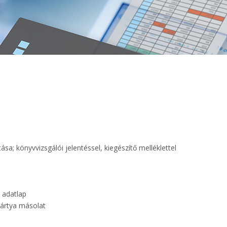
a; könyvvizsgálói jelentéssel, kiegészítő melléklettel
i adatlap
kártya másolat